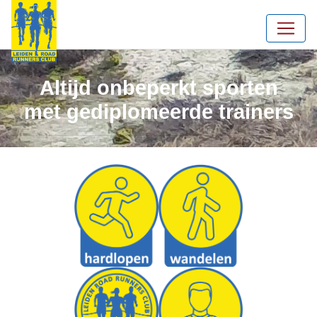
Altijd onbeperkt sporten
met gediplomeerde trainers